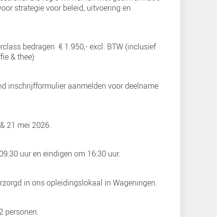
Praktische informa
Voor wie
De masterclass is opgezet voor informatiemanage
adviseurs en programmamanagers Geo, Data en I
office.
In principe voor elke professional die regie wil n
als fundamentele basis voor strategie voor beleid,
ketensamenwerking.
Kosten