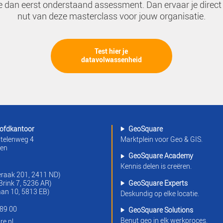
Willem Sosef
Het binnen (semi-)overheden omzetten
van strategie in concrete,
datagedreven resultaten, dat is waar
Willem zijn sporen heeft verdiend.
Vanuit zijn brede ervaring in Geo-
informatie, DIV, bedrijfsvoering,
datawarehousing en robotisering
verbind hij mensen, processen,
informatie, governance en organisatie.
Als mede-initiatiefnemer van DOOR
draagt hij bij aan betere aansluiting op
IMBOR, minder dataverlies en sterkere
data-uitwisseling in het fysieke
domein.