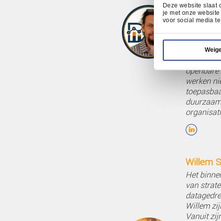
Je leert van de docenten en van e
orgnisatievraagstukken.