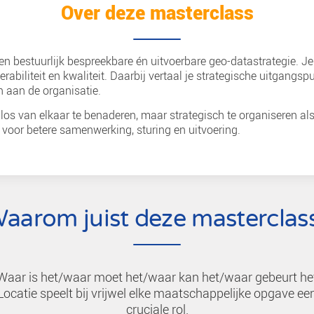
Over deze mas
twikkel je een bestuurlijk bespreekbare én uitvoer
ance, interoperabiliteit en kwaliteit. Daarbij verta
ting kunt geven aan de organisatie.
 en data niet los van elkaar te benaderen, maar str
g je de basis voor betere samenwerking, sturing en 