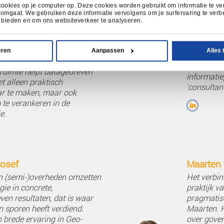
lkaars vragen en
Over de do
Robert Borkes
Als strategisch datadeskundige