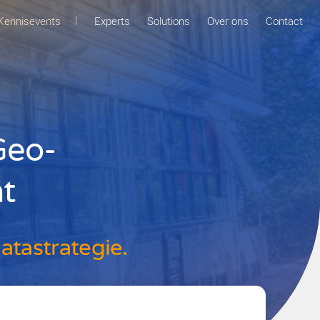
twerk
Strippenkaart
Kennisevents
Expert
tegisch Geo-
anagement
undige geo-datastrategie.