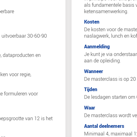
a deze masterclass?
ge geo-datastrategie voor de eigen
 te presenteren.
egische keuzes, governance-,
fspraken.
 ook een uitvoerbare