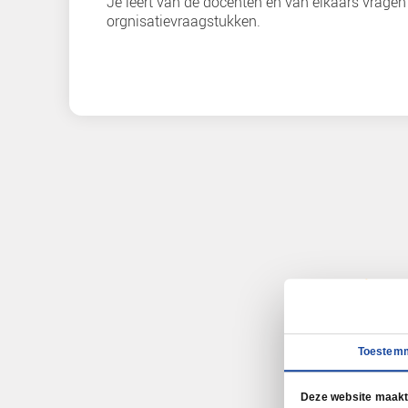
Leerdoelen
Je weet hoe je prioriteiten aa
dagen plan opstelt.
Je kan doelen vertalen naar s
strategische keuzes.
Je weet hoe een governance-on
eigenaarschap en besluitvorm
Je krijgt inzicht in hoe werkba
interoperabiliteit en data-kwalit
Leer van elkaar
Met 4 docenten/adviseurs en een 
een intensieve 2-daagse.