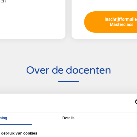
nbrengt en een uitvoerbaar 30-60-90
tuurinformatie, dataproducten en
twerp te maken voor regie,
ing.
re afspraken te formuleren voor
eit.
maximale groepsgrootte van 12 is het