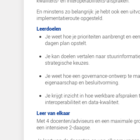
Wat beheers je n
Leeruitkomst
Je bent in staat een bedrijfskundi
organisatiecasus te ontwikkelen en
De datastrategie bestaat uit strat
kwaliteits- en interoperabiliteits-a
En minstens zo belangrijk: je hebt
implementatieroute opgesteld.