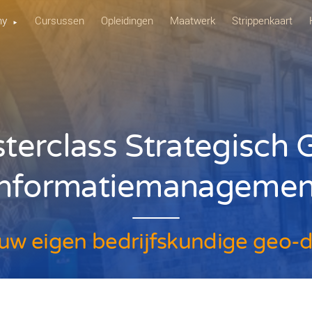
Academy
Cursussen
Opleidingen
Maa
Masterclass Stra
Informatiem
kel jouw eigen bedrijfsk