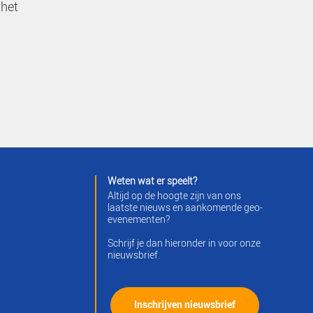
Maarten van der Hoek
Het verbinden van strategie aan de
praktijk van geo-informatie met een
pragmatische inslag, dat is de stijl 
Maarten. Hij adviseert organisaties
over governance, interoperabiliteit 
datagedreven werken — en stelt
daarbij altijd de vraag: werkt ú vanu
doel naar data, of toch nog anders
Als docent in de post-HBO opleidin
Geo-informatiemanagement &
Organisatie en begeleider van
afstudeeropdrachten brengt hij in d
masterclass geen theorie, maar
bewezen aanpak.