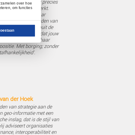
Inschrijfformulier
Masterclass
centen