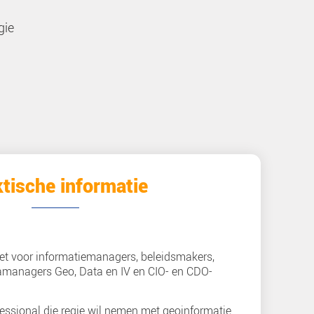
 masterclass?
n het/waar gebeurt het’.
tschappelijke opgave een
a gaat elke datastrategie
sch verankeren.