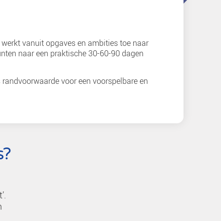
terclass
bare geo-datastrategie. Je werkt vanuit opgaves en
al je strategische uitgangspunten naar een praktisc
ategisch te organiseren als randvoorwaarde voor ee
uitvoering.