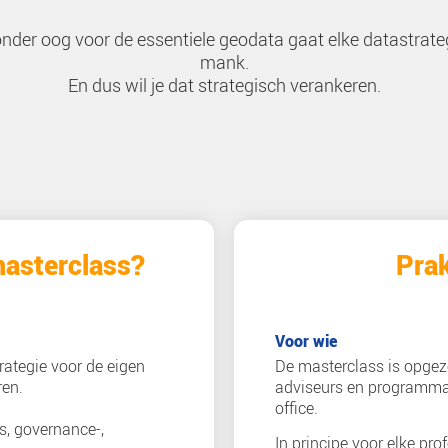
Waarom juist deze
‘Waar is het/waar moet het/waar ka
Locatie speelt bij vrijwel elke maa
cruciale rol.
Zonder oog voor de essentiele geodat
mank.
En dus wil je dat strategi