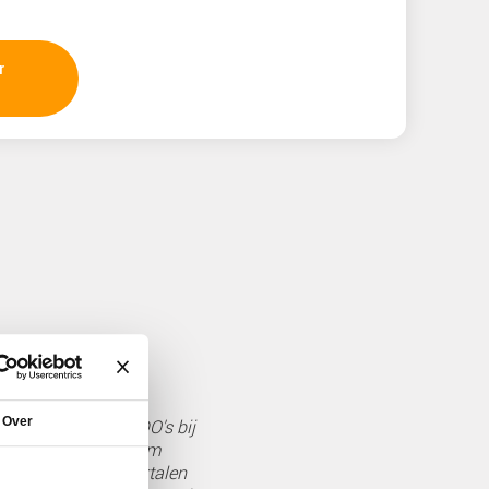
De kosten voor de masterclass bedragen € 1.950,- 
naslagwerk, lunch en koffie & thee)
Aanmelding
Je kunt je via onderstaand inschrijfformulier aa
aan de opleiding.
Wanneer
De masterclass is op 20 & 21 mei 2026.
Tijden
De lesdagen starten om 09:30 uur en eindigen om 
Waar
De masterclass wordt verzorgd in ons opleidingsl
Aantal deelnemers
Minimaal 4, maximaal 12 personen.