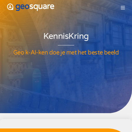
KennisKring
Geo k-AI-ken doe je met het beste 