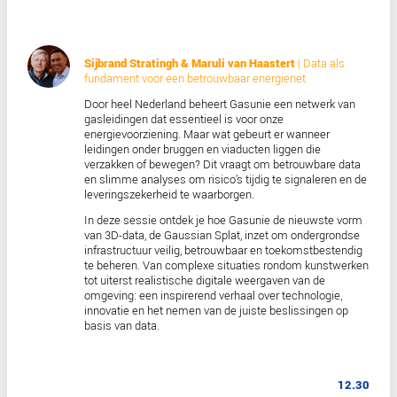
van het afgelopen jaar. Van nieuwe technieken
toepassingen tot de uitdagingen achter het o
van een landelijk beeldplatform. Een eerlijk en 
verhaal over innovatie, ambitie en de volgende 
richting het beste beeld van Nederland.
Cadeuatje: Alle gasten op de dag krijgen de ee
true orthofoto van hun project gratis.
Niek Hendriks
| Hoe Alkmaar met de samenle
digitale tweeling bouwt
De gemeente Alkmaar heeft de afgelopen 8 jaa
gebouwd aan een digitale tweeling van de stad
stad. Het avontuur van het bouwen van een digi
met een digitale samenleving wordt tijdens de
presentatie stap voor stap uitgelegd, waarbij w
alleen kijken naar de technische mogelijkhed
juist ook naar aspecten zoals omgekeerde part
(Wie heeft de data?), vertrouwen tussen overhe