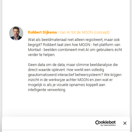
geopolitieke afhankelijkheden toenemen, is de 
alleen wat u met data kunt doen, maar vooral: 
er controle over?
Jeroen heeft daar vanaf dag één een helder an
gegeven: het combineren van volledige
datasoevereiniteit met een end-to-end geospat
oplossing.
Vanaf de oprichting zijn alle data en AI-modelle
Nederland opgeslagen, onder lokale controle. Ja
wordt heel Nederland in kaart gebracht - inclus
fietspaden - en verwerkt tot een gestandaardis
continu geactualiseerde dataset. De AI-modell
deze om in direct bruikbare inzichten.
Deze sessie laat zien hoe ‘sovereign-by-design’
praktijk uitziet. Innovatie zonder concessies. C
zonder afhankelijkheden.