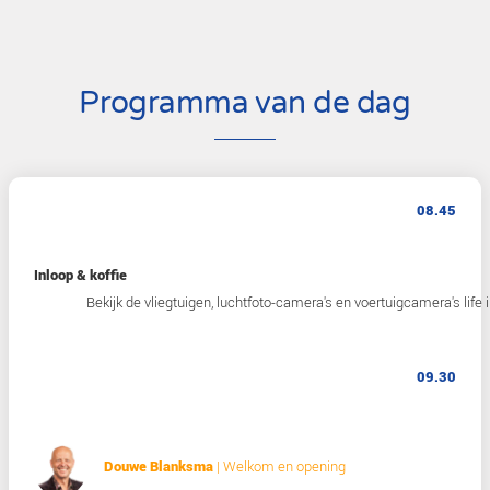
Robbert Dijkema
Algemeen directeur, Montad
Edwin Kuipers
Coördinator Nederlandse AI-fabriek, AIC4NL