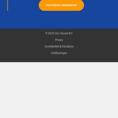
Meer aankomende kennise
01
OKT
2026
Life long learning
Een KennisKring in samenwerking met de HAS. Binnen
meer informatie