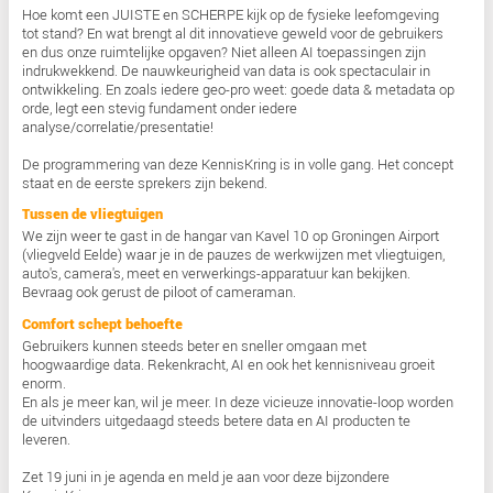
verder te helpen.
Geen data om de data, maar slimme beeldanal
direct waarde oplevert. Hoe werkt een volledig
geautomatiseerd interactief beheersysteem? W
inzicht in de werkwijze achter MOON en zien w
mogelijk is als je visuele opnames koppelt aan
intelligente verwerking.
Edwin Kuipers
| De Nederlandse AI-Fabriek: Kr
voor onze digitale toekomst
Toestemming
Details
Met de Nederlandse AI-fabriek bouwen we aan
digitale soevereiniteit.
Wat betekent de komst van de Nederlandse AI-
Deze website maakt gebruik van cookies
voor onze innovatiekracht?