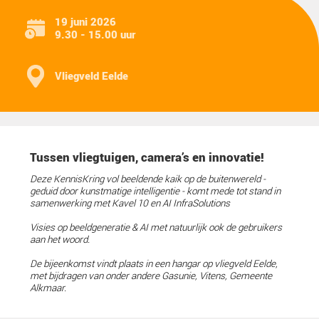
19 juni 2026
9.30 - 15.00 uur
Vliegveld Eelde
Tussen vliegtuigen, camera’s en innovati
Deze KennisKring vol beeldende
kaik
op de buitenwerel
geduid door kunstmatige intelligentie - komt mede tot s