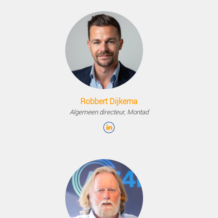
Sijbrand Stratingh
Senior Pipeline Engineer, Gasunie