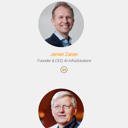
Niek Hendriks
Programmamanager Smart City Alkmaar