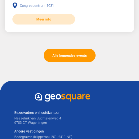
Deze bijeenkomst heet al plaatsgevonden.
Een goede mesh is een mooie match
Hoe komt een JUISTE en SCHERPE kijk op de fysieke leefo
tot stand? En wat brengt al dit innovatieve geweld voor de g
en dus onze ruimtelijke opgaven? Niet alleen AI toepassinge
indrukwekkend. De nauwkeurigheid van data is ook spectacul
ontwikkeling. En zoals iedere geo-pro weet: goede data & m
orde, legt een stevig fundament onder iedere
analyse/correlatie/presentatie!
De programmering van deze KennisKring is in volle gang. H
staat en de eerste sprekers zijn bekend.