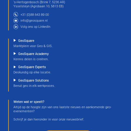
Tussen de vliegtuigen
We zijn weer te gast in de hangar van Kavel 10 op Groningen
(vliegveld Eelde) waar je in de pauzes de werkwijzen met vli
auto's, camera's, meet en verwerkings-apparatuur kan bekijk
Bevraag ook gerust de piloot of cameraman.
Comfort schept behoefte
Gebruikers kunnen steeds beter en sneller omgaan met
hoogwaardige data. Rekenkracht, AI en ook het kennisniveau
enorm.
En als je meer kan, wil je meer. In deze vicieuze innovatie-l
de uitvinders uitgedaagd steeds betere data en AI producten
leveren.
Zet 19 juni in je agenda en meld je aan voor deze bijzondere
KennisKring.