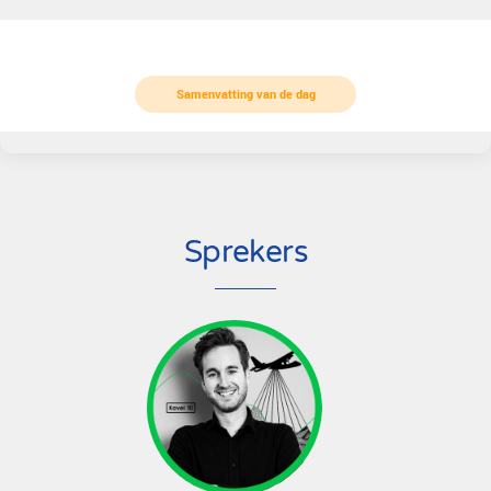
samenwerking met Kavel 10 en AI InfraSolutions
Visies op beeldgeneratie & AI met natuurlijk ook de geb
aan het woord.
De bijeenkomst vindt plaats in een hangar op vliegveld 
met bijdragen van onder andere Gasunie, Vitens, Geme
Alkmaar.
Samenvatting van de dag