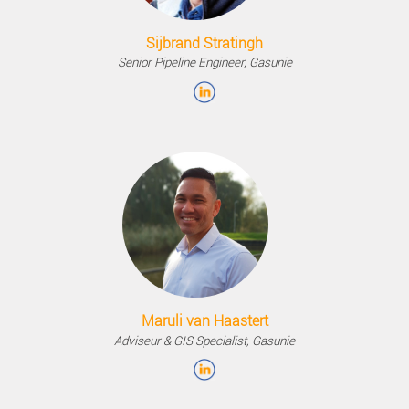
Jeroen Zanen
Founder & CEO, AI-InfraSolutions