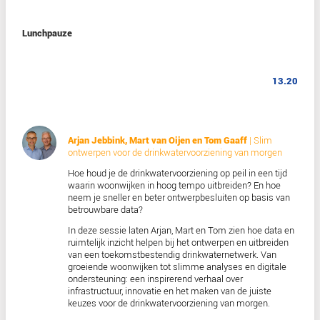
inwoners en de kracht van vrijwilligers om een
ecosysteem draaiend te houden.
Koffiepauze
Jeroen Zanen
| Weet je wie er echt naar je foto’
In het huidige geo-informatielandschap is
datasoevereiniteit geen modewoord - het is ee
strategische noodzaak.Zeker n
u technologie ve